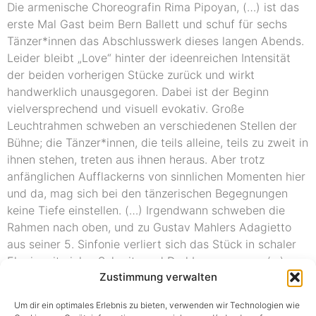
Die armenische Choreografin Rima Pipoyan, (…) ist das
erste Mal Gast beim Bern Ballett und schuf für sechs
Tänzer*innen das Abschlusswerk dieses langen Abends.
Leider bleibt „Love“ hinter der ideenreichen Intensität
der beiden vorherigen Stücke zurück und wirkt
handwerklich unausgegoren. Dabei ist der Beginn
vielversprechend und visuell evokativ. Große
Leuchtrahmen schweben an verschiedenen Stellen der
Bühne; die Tänzer*innen, die teils alleine, teils zu zweit in
ihnen stehen, treten aus ihnen heraus. Aber trotz
anfänglichen Aufflackerns von sinnlichen Momenten hier
und da, mag sich bei den tänzerischen Begegnungen
keine Tiefe einstellen. (…) Irgendwann schweben die
Rahmen nach oben, und zu Gustav Mahlers Adagietto
aus seiner 5. Sinfonie verliert sich das Stück in schaler
Elegie mit vielen Schreit- und Drehbewegungen. (…)
Zustimmung verwalten
So ist im Emotionscocktail des Abends der Absacker
alkoholfrei, aber das macht nichts, denn der Schwips
Um dir ein optimales Erlebnis zu bieten, verwenden wir Technologien wie