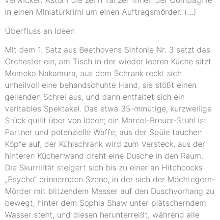
verwickelt Astolfi die zehn Tänzer*innen der Compagnie
in einen Miniaturkrimi um einen Auftragsmörder. (…)
Überfluss an Ideen
Mit dem 1. Satz aus Beethovens Sinfonie Nr. 3 setzt das
Orchester ein, am Tisch in der wieder leeren Küche sitzt
Momoko Nakamura, aus dem Schrank reckt sich
unheilvoll eine behandschuhte Hand, sie stößt einen
gellenden Schrei aus, und dann entfaltet sich ein
veritables Spektakel. Das etwa 35-minütige, kurzweilige
Stück quillt über von Ideen; ein Marcel-Breuer-Stuhl ist
Partner und potenzielle Waffe; aus der Spüle tauchen
Köpfe auf, der Kühlschrank wird zum Versteck, aus der
hinteren Küchenwand dreht eine Dusche in den Raum.
Die Skurrilität steigert sich bis zu einer an Hitchcocks
„Psycho“ erinnernden Szene, in der sich der Möchtegern-
Mörder mit blitzendem Messer auf den Duschvorhang zu
bewegt, hinter dem Sophia Shaw unter plätscherndem
Wasser steht, und diesen herunterreißt, während alle