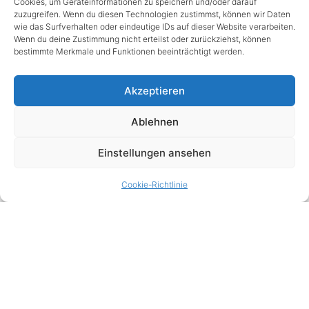
Cookies, um Geräteinformationen zu speichern und/oder darauf
von den ersten beiden hält noch an. Der Abend bleibt als
zuzugreifen. Wenn du diesen Technologien zustimmst, können wir Daten
ein starker in Erinnerung, der vom Publikum im schönen
wie das Surfverhalten oder eindeutige IDs auf dieser Website verarbeiten.
Berner Stadttheater höchst angetan aufgenommen
Wenn du deine Zustimmung nicht erteilst oder zurückziehst, können
bestimmte Merkmale und Funktionen beeinträchtigt werden.
wurde.
Akzeptieren
Ablehnen
Einstellungen ansehen
Cookie-Richtlinie