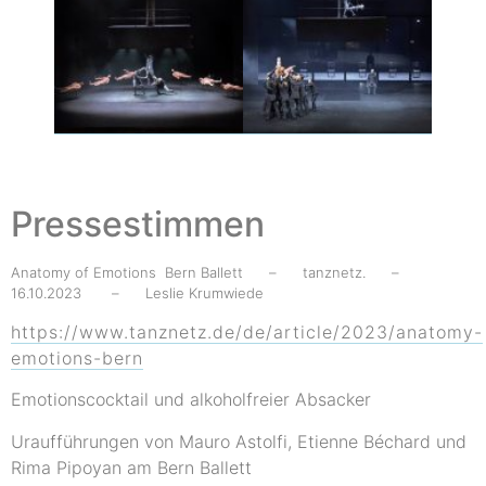
Pressestimmen
Anatomy of Emotions Bern Ballett – tanznetz. –
16.10.2023 – Leslie Krumwiede
https://www.tanznetz.de/de/article/2023/anatomy-
emotions-bern
Emotionscocktail und alkoholfreier Absacker
Uraufführungen von Mauro Astolfi, Etienne Béchard und
Rima Pipoyan am Bern Ballett