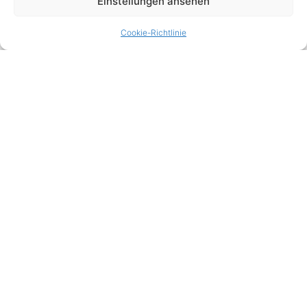
Einstellungen ansehen
Cookie-Richtlinie
BÜHNENBILD KOSTÜMBILD
Datenschutzerklärung
Cookie-Richtlinie (EU)
Impressum