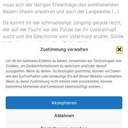
muss sich der lästigen Eheanträge des wohlhabenden
Bauern Shawn erwehren und auch der Langeweile (…)
Da kommt ihr der schmuddelige Jüngling gerade recht,
der auf der Flucht vor der Polizei bei ihr Unterschupf
sucht und die Geschichte vom Vatermord erzählt. Sibille
Helfenberger und vor allem Tobias Schormann als
Zustimmung verwalten
Christy spielen mit Temperament und Präsenz. Christys
Tat spricht sich rum wie ein Lauffeuer (…) Christys
Um dir ein optimales Erlebnis zu bieten, verwenden wir Technologien wie
Selbstbewusstsein wächst, seine Geschichte erzählt er
Cookies, um Geräteinformationen zu speichern und/oder darauf
jedes Mal ein bisschen brutaler.
zuzugreifen. Wenn du diesen Technologien zustimmst, können wir Daten
wie das Surfverhalten oder eindeutige IDs auf dieser Website verarbeiten.
Dumm nur, dass dann der vermeintlich erschlagene
Wenn du deine Zustimmung nicht erteilst oder zurückziehst, können
bestimmte Merkmale und Funktionen beeinträchtigt werden.
Vater auftaucht. (…)
Akzeptieren
Ablehnen