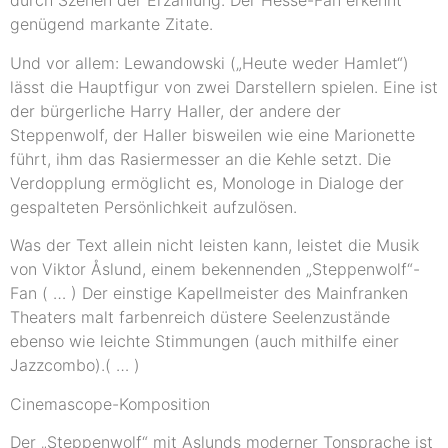
durch Szenen der Erzählung. Der Hesse-Fan erkennt
genügend markante Zitate.
Und vor allem: Lewandowski („Heute weder Hamlet“)
lässt die Hauptfigur von zwei Darstellern spielen. Eine ist
der bürgerliche Harry Haller, der andere der
Steppenwolf, der Haller bisweilen wie eine Marionette
führt, ihm das Rasiermesser an die Kehle setzt. Die
Verdopplung ermöglicht es, Monologe in Dialoge der
gespalteten Persönlichkeit aufzulösen.
Was der Text allein nicht leisten kann, leistet die Musik
von Viktor Åslund, einem bekennenden „Steppenwolf“-
Fan ( … ) Der einstige Kapellmeister des Mainfranken
Theaters malt farbenreich düstere Seelenzustände
ebenso wie leichte Stimmungen (auch mithilfe einer
Jazzcombo).( … )
Cinemascope-Komposition
Der „Steppenwolf“ mit Aslunds moderner Tonsprache ist