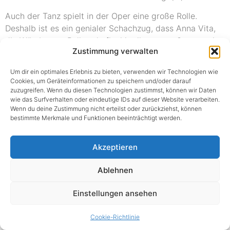
Auch der Tanz spielt in der Oper eine große Rolle.
Deshalb ist es ein genialer Schachzug, dass Anna Vita,
die Würzburger Ballettchefin, hier ihre erste Opernregie
Zustimmung verwalten
führen darf. Folgerichtig wandelt sie Inhalte punktgenau
auf die Musik und sehr geschickt in Bewegung, (…) etwa
Um dir ein optimales Erlebnis zu bieten, verwenden wir Technologien wie
wenn Harry Hallers Alter Ego, der Steppenwolf, immer
Cookies, um Geräteinformationen zu speichern und/oder darauf
um ihn herumgeistert, auf seinem Bett sitzt, sich
zuzugreifen. Wenn du diesen Technologien zustimmst, können wir Daten
wie das Surfverhalten oder eindeutige IDs auf dieser Website verarbeiten.
zwischen Gesprächspartner schiebt, oder wenn er beim
Wenn du deine Zustimmung nicht erteilst oder zurückziehst, können
Ringen der beiden Ichs niedergeschlagen wird, wenn
bestimmte Merkmale und Funktionen beeinträchtigt werden.
Haller förmlich neben Hermine sitzt, der Steppenwolf
aber sich über Maria hermacht. Dessen „tierische“ Natur
Akzeptieren
wird gleich am Anfang verdeutlicht bei der Jagd nach
dem Reh, der Tänzerin Kirsten Renee Marsh im braven
Ablehnen
roten Kleidchen, und natürlich führt die
Ballettcompagnie in der Kneipe oder beim Maskenball
Einstellungen ansehen
mit synchronen Formationen den Tanz an. Doch auch
sonst sorgt die Regie für wirbelnde, geradezu
Cookie-Richtlinie
irritierende Bewegung, wenn der Chor sich in der Kneipe