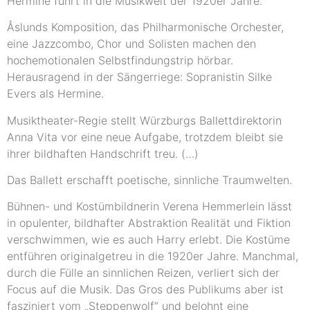
Hermine führt in die Musikwelt der 1920er Jahre.
Åslunds Komposition, das Philharmonische Orchester,
eine Jazzcombo, Chor und Solisten machen den
hochemotionalen Selbstfindungstrip hörbar.
Herausragend in der Sängerriege: Sopranistin Silke
Evers als Hermine.
Musiktheater-Regie stellt Würzburgs Ballettdirektorin
Anna Vita vor eine neue Aufgabe, trotzdem bleibt sie
ihrer bildhaften Handschrift treu. (…)
Das Ballett erschafft poetische, sinnliche Traumwelten.
Bühnen- und Kostümbildnerin Verena Hemmerlein lässt
in opulenter, bildhafter Abstraktion Realität und Fiktion
verschwimmen, wie es auch Harry erlebt. Die Kostüme
entführen originalgetreu in die 1920er Jahre. Manchmal,
durch die Fülle an sinnlichen Reizen, verliert sich der
Focus auf die Musik. Das Gros des Publikums aber ist
fasziniert vom „Steppenwolf“ und belohnt eine