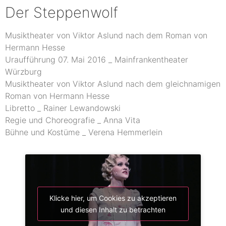
Der Steppenwolf
Musiktheater von Viktor Aslund nach dem Roman von
Hermann Hesse
Uraufführung 07. Mai 2016 _ Mainfrankentheater
Würzburg
Musiktheater von Viktor Aslund nach dem gleichnamigen
Roman von Hermann Hesse
Libretto _ Rainer Lewandowski
Regie und Choreografie _ Anna Vita
Bühne und Kostüme _ Verena Hemmerlein
Klicke hier, um Cookies zu akzeptieren
und diesen Inhalt zu betrachten