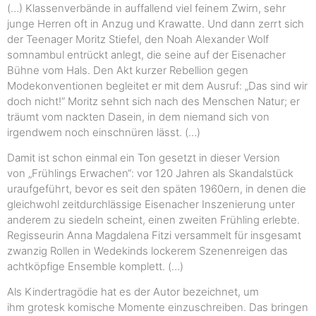
(…) Klassenverbände in auffallend viel feinem Zwirn, sehr
junge Herren oft in Anzug und Krawatte. Und dann zerrt sich
der Teenager Moritz Stiefel, den Noah Alexander Wolf
somnambul entrückt anlegt, die seine auf der Eisenacher
Bühne vom Hals. Den Akt kurzer Rebellion gegen
Modekonventionen begleitet er mit dem Ausruf: „Das sind wir
doch nicht!“ Moritz sehnt sich nach des Menschen Natur; er
träumt vom nackten Dasein, in dem niemand sich von
irgendwem noch einschnüren lässt. (…)
Damit ist schon einmal ein Ton gesetzt in dieser Version
von „Frühlings Erwachen“: vor 120 Jahren als Skandalstück
uraufgeführt, bevor es seit den späten 1960ern, in denen die
gleichwohl zeitdurchlässige Eisenacher Inszenierung unter
anderem zu siedeln scheint, einen zweiten Frühling erlebte.
Regisseurin Anna Magdalena Fitzi versammelt für insgesamt
zwanzig Rollen in Wedekinds lockerem Szenenreigen das
achtköpfige Ensemble komplett. (…)
Als Kindertragödie hat es der Autor bezeichnet, um
ihm grotesk komische Momente einzuschreiben. Das bringen