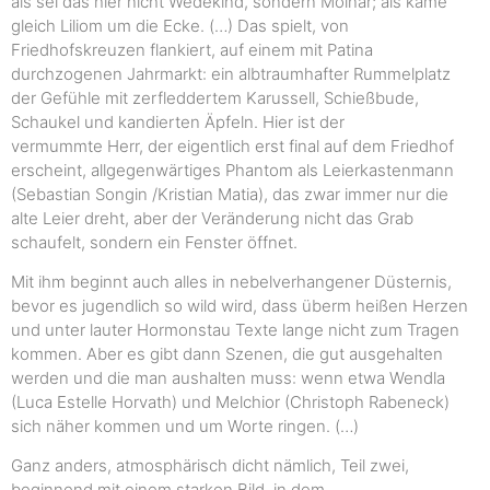
als sei das hier nicht Wedekind, sondern Molnár; als käme
gleich Liliom um die Ecke. (…) Das spielt, von
Friedhofskreuzen flankiert, auf einem mit Patina
durchzogenen Jahrmarkt: ein albtraumhafter Rummelplatz
der Gefühle mit zerfleddertem Karussell, Schießbude,
Schaukel und kandierten Äpfeln. Hier ist der
vermummte Herr, der eigentlich erst final auf dem Friedhof
erscheint, allgegenwärtiges Phantom als Leierkastenmann
(Sebastian Songin /Kristian Matia), das zwar immer nur die
alte Leier dreht, aber der Veränderung nicht das Grab
schaufelt, sondern ein Fenster öffnet.
Mit ihm beginnt auch alles in nebelverhangener Düsternis,
bevor es jugendlich so wild wird, dass überm heißen Herzen
und unter lauter Hormonstau Texte lange nicht zum Tragen
kommen. Aber es gibt dann Szenen, die gut ausgehalten
werden und die man aushalten muss: wenn etwa Wendla
(Luca Estelle Horvath) und Melchior (Christoph Rabeneck)
sich näher kommen und um Worte ringen. (…)
Ganz anders, atmosphärisch dicht nämlich, Teil zwei,
beginnend mit einem starken Bild, in dem