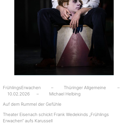
FrühlingsErwachen – Thüringer Allgemeine –
10.02.2026 – Michael Helbing
Auf dem Rummel der Gefühle
Theater Eisenach schickt Frank Wedekinds „Frühlings
Erwachen“ aufs Karussell