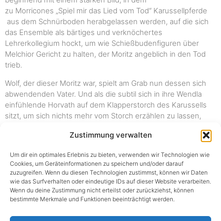
zu Morricones „Spiel mir das Lied vom Tod“ Karussellpferde
aus dem Schnürboden herabgelassen werden, auf die sich
das Ensemble als bärtiges und verknöchertes
Lehrerkollegium hockt, um wie Schießbudenfiguren über
Melchior Gericht zu halten, der Moritz angeblich in den Tod
trieb.
Wolf, der dieser Moritz war, spielt am Grab nun dessen sich
abwendenden Vater. Und als die subtil sich in ihre Wendla
einfühlende Horvath auf dem Klapperstorch des Karussells
sitzt, um sich nichts mehr vom Storch erzählen zu lassen,
spricht sie den verdrucksten Text der sexuellen
Zustimmung verwalten
Nichtaufklärung, den die Mutter absonderte, Nele Swanton
als eben diese ist wie das Echo dazu, das vor- und nachhallt
Um dir ein optimales Erlebnis zu bieten, verwenden wir Technologien wie
zugleich. Nicht nur Moritz, der sich erschoss, trägt schließlich
Cookies, um Geräteinformationen zu speichern und/oder darauf
den eigenen Kopf unterm Arm, sondern gleichsam alle, die
zuzugreifen. Wenn du diesen Technologien zustimmst, können wir Daten
hier versammelt sind. Der Inszenierung geht es wie ihnen:
wie das Surfverhalten oder eindeutige IDs auf dieser Website verarbeiten.
Wenn du deine Zustimmung nicht erteilst oder zurückziehst, können
Sie sprengt die Ketten der Konventionen nicht, aber weitet
bestimmte Merkmale und Funktionen beeinträchtigt werden.
sie.